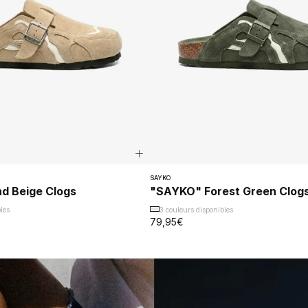
SAYKO
d Beige Clogs
"SAYKO" Forest Green Clog
les
3 couleurs disponibles
79,95€