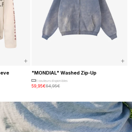
eeve
"MONDIAL" Washed Zip-Up
6 couleurs disponibles
59,95€
64,95€