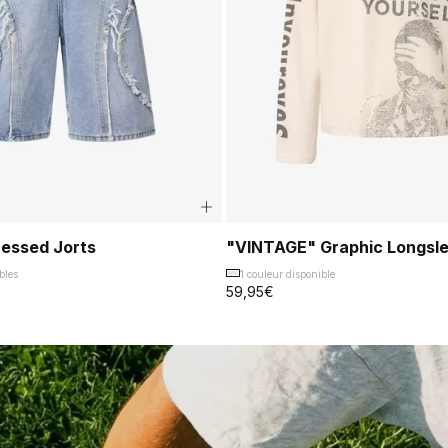
ressed Jorts
"VINTAGE" Graphic Longsl
bles
1 couleur disponible
59,95€