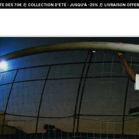
et
COLLECTION D'ÉTÉ : JUSQU'À -25%
LIVRAISON OFFERTE DÈS 70€
passer
au
contenu