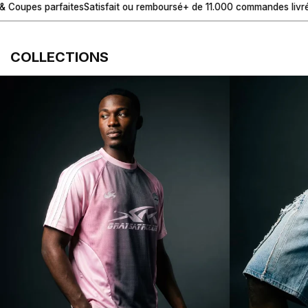
aites
Satisfait ou remboursé
+ de 11.000 commandes livrées
Pensé pour 
COLLECTIONS