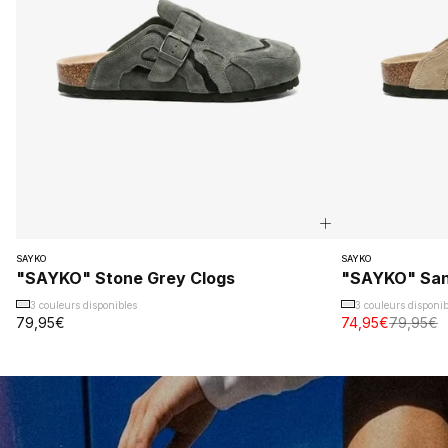
SAYKO
SAYKO
"SAYKO" Stone Grey Clogs
"SAYKO" San
3 couleurs disponibles
3 couleurs disponib
79,95€
74,95€
79,95€