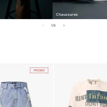
Chaussures
de
1
/
6
PROMO