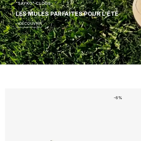
"SAYKO" CLOGS
LES MULES PARFAITES POUR L'ÉTÉ
DÉCOUVRIR
-6%