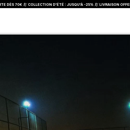
COLLECTION D'ÉTÉ : JUSQU'À -25%
LIVRAISON OFFERTE DÈS 70€
P
Panier
France | EUR €
a
y
s
/
r
é
g
i
o
n